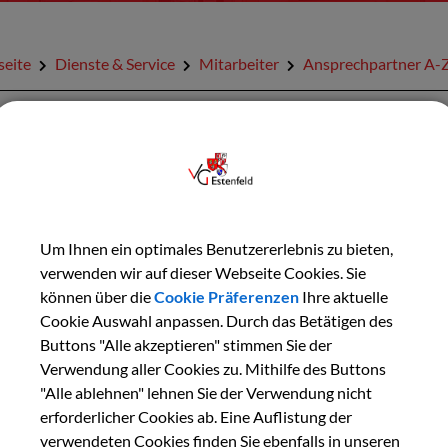
seite
Dienste & Service
Mitarbeiter
Ansprechpartner A-
URÜCK
audia Reith
Um Ihnen ein optimales Benutzererlebnis zu bieten,
verwenden wir auf dieser Webseite Cookies. Sie
aktdaten:
können über die
Cookie Präferenzen
Ihre aktuelle
on:
09305 888-27
Cookie Auswahl anpassen. Durch das Betätigen des
il:
vergabewesen@vgem-estenfeld.bayern.de
Buttons "Alle akzeptieren" stimmen Sie der
Verwendung aller Cookies zu. Mithilfe des Buttons
"Alle ablehnen" lehnen Sie der Verwendung nicht
ere Informationen:
erforderlicher Cookies ab. Eine Auflistung der
er:
Vergabewesen
verwendeten Cookies finden Sie ebenfalls in unseren