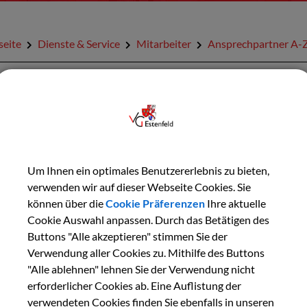
seite
Dienste & Service
Mitarbeiter
Ansprechpartner A-
URÜCK
hannes Keller
Um Ihnen ein optimales Benutzererlebnis zu bieten,
verwenden wir auf dieser Webseite Cookies. Sie
aktdaten:
können über die
Cookie Präferenzen
Ihre aktuelle
on:
09305 888-56
Cookie Auswahl anpassen. Durch das Betätigen des
il:
j.keller@vgem-estenfeld.bayern.de
Buttons "Alle akzeptieren" stimmen Sie der
Verwendung aller Cookies zu. Mithilfe des Buttons
"Alle ablehnen" lehnen Sie der Verwendung nicht
ere Informationen:
erforderlicher Cookies ab. Eine Auflistung der
er:
Bauamt
verwendeten Cookies finden Sie ebenfalls in unseren