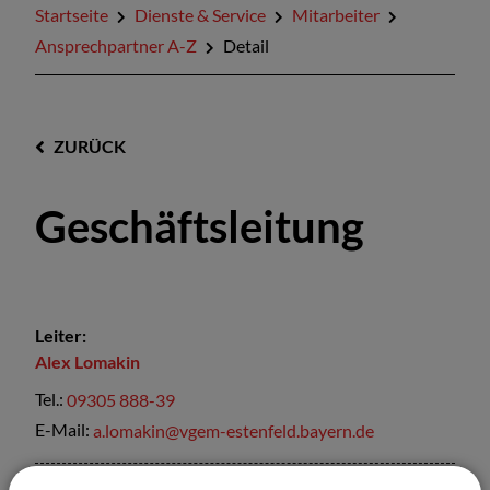
Startseite
Dienste & Service
Mitarbeiter
Ansprechpartner A-Z
Detail
ZURÜCK
Geschäftsleitung
Leiter:
Alex
Lomakin
Tel.:
09305 888-39
E-Mail:
a.lomakin@vgem-estenfeld.bayern.de