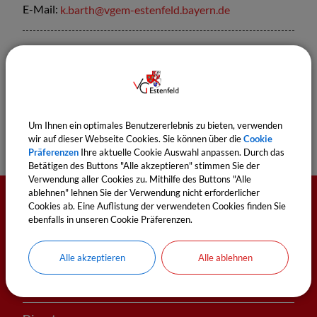
E-Mail:
k.barth@vgem-estenfeld.bayern.de
Sachgebiete
Kasse
Um Ihnen ein optimales Benutzererlebnis zu bieten, verwenden
wir auf dieser Webseite Cookies. Sie können über die
Cookie
Präferenzen
Ihre aktuelle Cookie Auswahl anpassen. Durch das
Betätigen des Buttons "Alle akzeptieren" stimmen Sie der
Verwendung aller Cookies zu. Mithilfe des Buttons "Alle
ablehnen" lehnen Sie der Verwendung nicht erforderlicher
Cookies ab. Eine Auflistung der verwendeten Cookies finden Sie
Öffnungszeiten
ebenfalls in unseren Cookie Präferenzen.
Montag
Alle akzeptieren
Alle ablehnen
8:00 - 12:00 Uhr