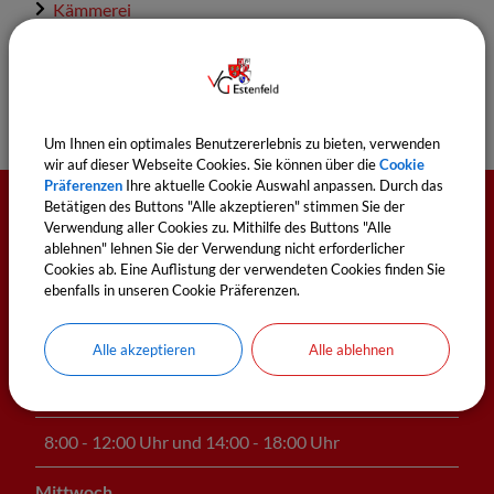
Kämmerei
Um Ihnen ein optimales Benutzererlebnis zu bieten, verwenden
wir auf dieser Webseite Cookies. Sie können über die
Cookie
Präferenzen
Ihre aktuelle Cookie Auswahl anpassen. Durch das
Betätigen des Buttons "Alle akzeptieren" stimmen Sie der
Verwendung aller Cookies zu. Mithilfe des Buttons "Alle
Öffnungszeiten
ablehnen" lehnen Sie der Verwendung nicht erforderlicher
Cookies ab. Eine Auflistung der verwendeten Cookies finden Sie
ebenfalls in unseren Cookie Präferenzen.
Montag
8:00 - 12:00 Uhr
Alle akzeptieren
Alle ablehnen
Dienstag
8:00 - 12:00 Uhr und 14:00 - 18:00 Uhr
Mittwoch