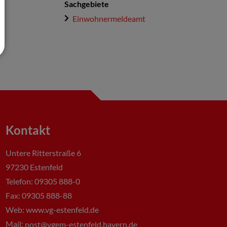
Sachgebiete
Einwohnermeldeamt
Kontakt
Untere Ritterstraße 6
97230 Estenfeld
Telefon: 09305 888-0
Fax: 09305 888-88
Web: www.vg-estenfeld.de
Mail:
post@vgem-estenfeld.bayern.de