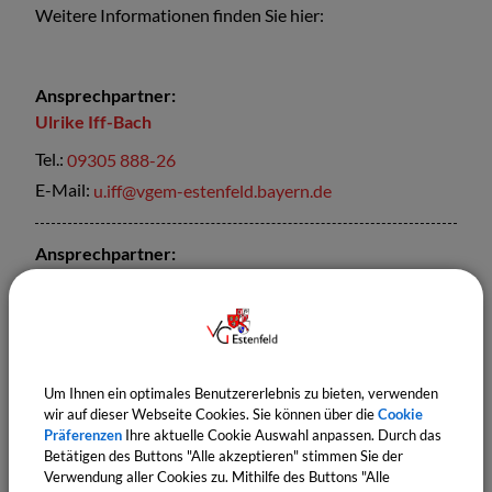
Weitere Informationen finden Sie hier:
Ansprechpartner:
Ulrike
Iff-Bach
Tel.:
09305 888-26
E-Mail:
u.iff@vgem-estenfeld.bayern.de
Ansprechpartner:
Bertram
Eydel
Tel.:
09305 888-11
E-Mail:
b.eydel@vgem-estenfeld.bayern.de
Um Ihnen ein optimales Benutzererlebnis zu bieten, verwenden
wir auf dieser Webseite Cookies. Sie können über die
Cookie
Sachgebiete
Präferenzen
Ihre aktuelle Cookie Auswahl anpassen. Durch das
Standesamt
Betätigen des Buttons "Alle akzeptieren" stimmen Sie der
Einwohnermeldeamt
Verwendung aller Cookies zu. Mithilfe des Buttons "Alle