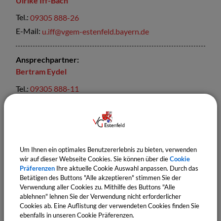
Ulrike
Iff-Bach
Tel.:
09305 888-26
E-Mail:
u.iff@vgem-estenfeld.bayern.de
Ansprechpartner:
Bertram
Eydel
Tel.:
09305 888-11
E-Mail:
b.eydel@vgem-estenfeld.bayern.de
Sachgebiete
Standesamt
Um Ihnen ein optimales Benutzererlebnis zu bieten, verwenden
wir auf dieser Webseite Cookies. Sie können über die
Cookie
Einwohnermeldeamt
Präferenzen
Ihre aktuelle Cookie Auswahl anpassen. Durch das
Bürgerbüro
Betätigen des Buttons "Alle akzeptieren" stimmen Sie der
Verwendung aller Cookies zu. Mithilfe des Buttons "Alle
ablehnen" lehnen Sie der Verwendung nicht erforderlicher
Cookies ab. Eine Auflistung der verwendeten Cookies finden Sie
ebenfalls in unseren Cookie Präferenzen.