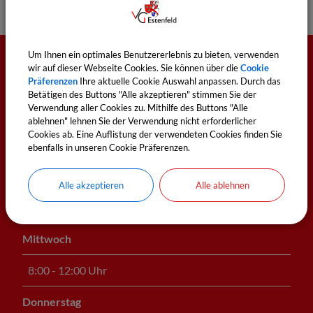
Um Ihnen ein optimales Benutzererlebnis zu bieten, verwenden
wir auf dieser Webseite Cookies. Sie können über die
Cookie
Öffnungszeiten
Präferenzen
Ihre aktuelle Cookie Auswahl anpassen. Durch das
Betätigen des Buttons "Alle akzeptieren" stimmen Sie der
Verwendung aller Cookies zu. Mithilfe des Buttons "Alle
Montag
ablehnen" lehnen Sie der Verwendung nicht erforderlicher
Cookies ab. Eine Auflistung der verwendeten Cookies finden Sie
8:00 - 12:00 Uhr
ebenfalls in unseren Cookie Präferenzen.
Dienstag
Alle akzeptieren
Alle ablehnen
8:00 - 12:00 Uhr und 14:00 - 18:00 Uhr
Mittwoch
8:00 - 12:00 Uhr
Donnerstag