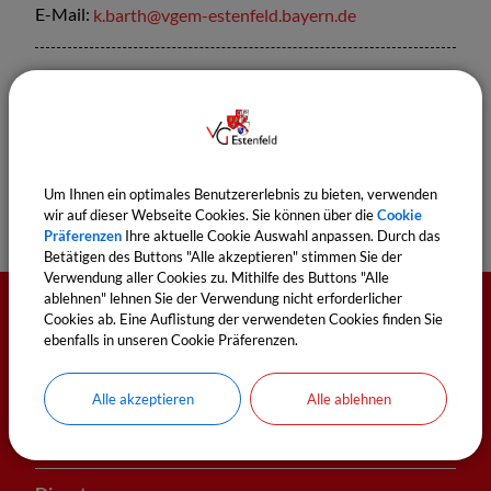
E-Mail:
k.barth@vgem-estenfeld.bayern.de
Sachgebiete
Kasse
Um Ihnen ein optimales Benutzererlebnis zu bieten, verwenden
wir auf dieser Webseite Cookies. Sie können über die
Cookie
Präferenzen
Ihre aktuelle Cookie Auswahl anpassen. Durch das
Betätigen des Buttons "Alle akzeptieren" stimmen Sie der
Verwendung aller Cookies zu. Mithilfe des Buttons "Alle
ablehnen" lehnen Sie der Verwendung nicht erforderlicher
Cookies ab. Eine Auflistung der verwendeten Cookies finden Sie
Öffnungszeiten
ebenfalls in unseren Cookie Präferenzen.
Montag
Alle akzeptieren
Alle ablehnen
8:00 - 12:00 Uhr