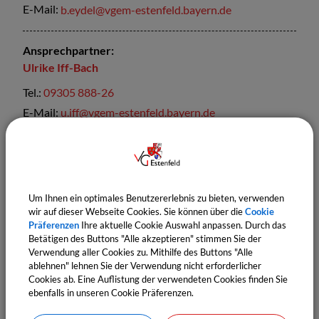
E-Mail:
b.eydel@vgem-estenfeld.bayern.de
Ansprechpartner:
Ulrike
Iff-Bach
Tel.:
09305 888-26
E-Mail:
u.iff@vgem-estenfeld.bayern.de
Sachgebiete
Bürgerbüro
Standesamt
Um Ihnen ein optimales Benutzererlebnis zu bieten, verwenden
wir auf dieser Webseite Cookies. Sie können über die
Cookie
Einwohnermeldeamt
Präferenzen
Ihre aktuelle Cookie Auswahl anpassen. Durch das
Betätigen des Buttons "Alle akzeptieren" stimmen Sie der
Verwendung aller Cookies zu. Mithilfe des Buttons "Alle
ablehnen" lehnen Sie der Verwendung nicht erforderlicher
Cookies ab. Eine Auflistung der verwendeten Cookies finden Sie
ebenfalls in unseren Cookie Präferenzen.