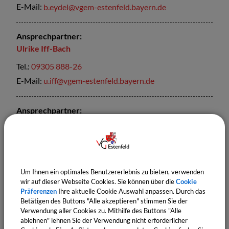
E-Mail:
b.eydel@vgem-estenfeld.bayern.de
Ansprechpartner:
Ulrike
Iff-Bach
Tel.:
09305 888-26
E-Mail:
u.iff@vgem-estenfeld.bayern.de
Ansprechpartner:
Julia
Csuka
Tel.:
09305 888-19
E-Mail:
j.csuka@vgem-estenfeld.bayern.de
Um Ihnen ein optimales Benutzererlebnis zu bieten, verwenden
wir auf dieser Webseite Cookies. Sie können über die
Cookie
Sachgebiete
Präferenzen
Ihre aktuelle Cookie Auswahl anpassen. Durch das
Einwohnermeldeamt
Betätigen des Buttons "Alle akzeptieren" stimmen Sie der
Verwendung aller Cookies zu. Mithilfe des Buttons "Alle
Bürgerbüro
ablehnen" lehnen Sie der Verwendung nicht erforderlicher